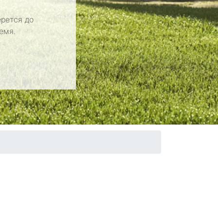
рется до
емя.