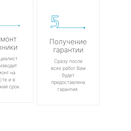
монт
Получение
хники
гарантии
циалист
Сразу после
изводит
всех работ Вам
монт на
будет
сте и в
предоставлена
кий срок.
гарантия.