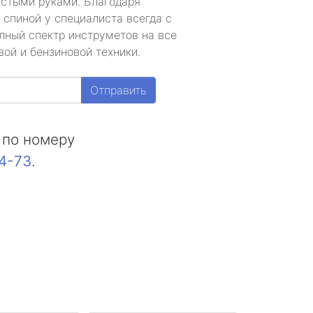
устыми руками. Благодаря
 спиной у специалиста всегда с
лный спектр инструметов на все
ой и бензиновой техники.
Отправить
 по номеру
44-73
.