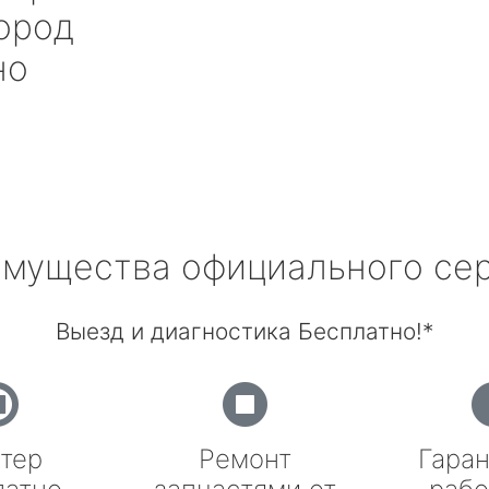
ород
но
мущества официального се
Выезд и диагностика Бесплатно!*
тер
Ремонт
Гаран