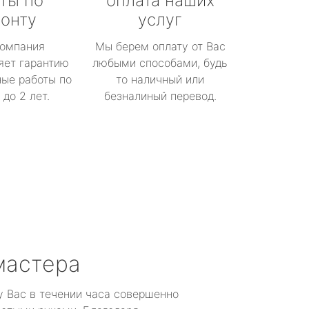
ты по
оплата наших
онту
услуг
омпания
Мы берем оплату от Вас
яет гарантию
любыми способами, будь
ые работы по
то наличный или
до 2 лет.
безналиный перевод.
мастера
у Вас в течении часа совершенно