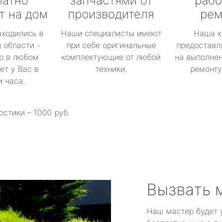
латно
запчастями от
рабо
т на дом
производителя
рем
аходились в
Наши специалисты имеют
Наша к
 области -
при себе оригинальные
предоставл
р в любом
комплектующие от любой
на выполнен
ет у Вас в
техники.
ремонту 
и часа.
остики – 1000 руб.
Вызвать 
Наш мастер будет 