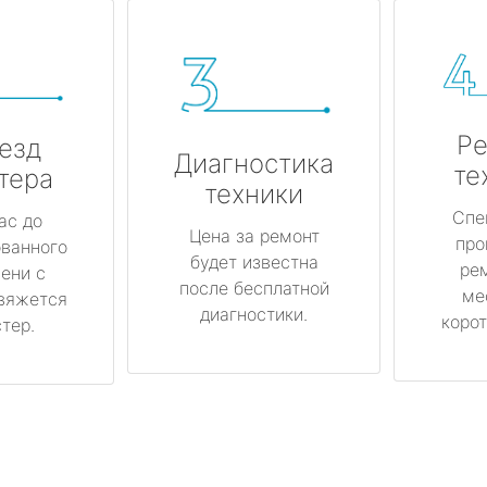
Ре
езд
Диагностика
те
тера
техники
Спе
ас до
Цена за ремонт
про
ованного
будет известна
ре
ени с
после бесплатной
ме
вяжется
диагностики.
корот
тер.