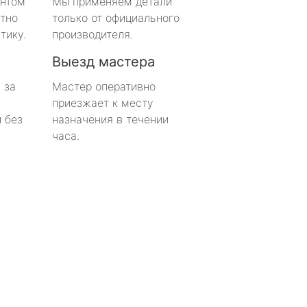
онтом
Мы применяем детали
тно
только от официального
тику.
производителя.
Выезд мастера
 за
Мастер оперативно
приезжает к месту
 без
назначения в течении
часа.