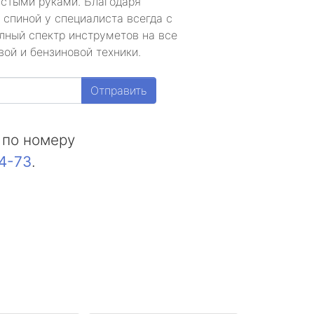
устыми руками. Благодаря
 спиной у специалиста всегда с
лный спектр инструметов на все
ой и бензиновой техники.
Отправить
 по номеру
44-73
.