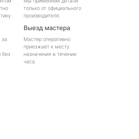
онтом
Мы применяем детали
тно
только от официального
тику.
производителя.
Выезд мастера
 за
Мастер оперативно
приезжает к месту
 без
назначения в течении
часа.