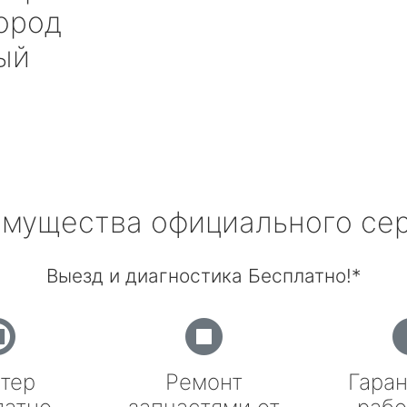
ород
ый
мущества официального се
Выезд и диагностика Бесплатно!*
тер
Ремонт
Гаран