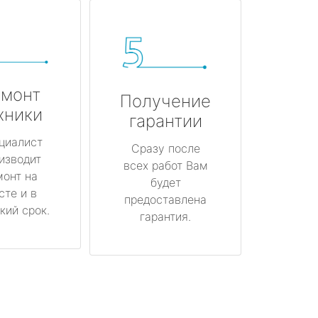
монт
Получение
хники
гарантии
циалист
Сразу после
изводит
всех работ Вам
монт на
будет
сте и в
предоставлена
кий срок.
гарантия.