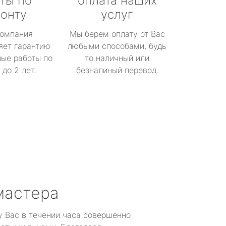
ты по
оплата наших
онту
услуг
омпания
Мы берем оплату от Вас
яет гарантию
любыми способами, будь
ые работы по
то наличный или
до 2 лет.
безналиный перевод.
мастера
у Вас в течении часа совершенно