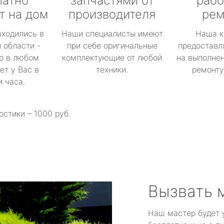
латно
запчастями от
рабо
т на дом
производителя
рем
аходились в
Наши специалисты имеют
Наша к
 области -
при себе оригинальные
предоставл
р в любом
комплектующие от любой
на выполнен
ет у Вас в
техники.
ремонту 
и часа.
остики – 1000 руб.
Вызвать 
Наш мастер будет 