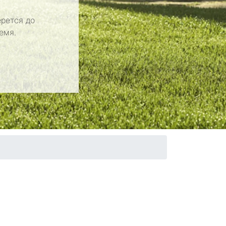
рется до
емя.