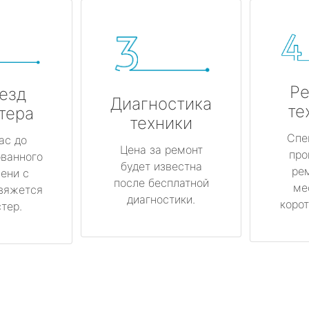
Ре
езд
Диагностика
те
тера
техники
Спе
ас до
Цена за ремонт
про
ованного
будет известна
ре
ени с
после бесплатной
ме
вяжется
диагностики.
корот
тер.