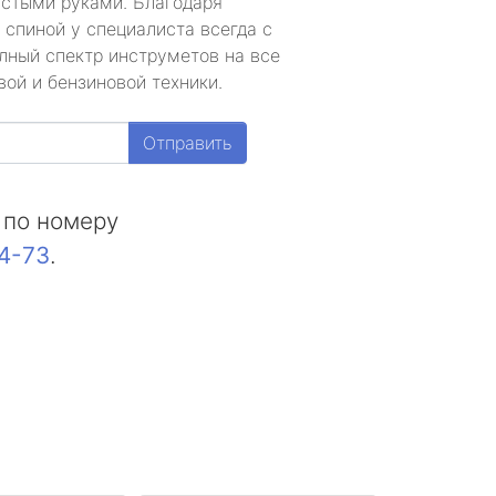
устыми руками. Благодаря
 спиной у специалиста всегда с
лный спектр инструметов на все
ой и бензиновой техники.
Отправить
 по номеру
44-73
.