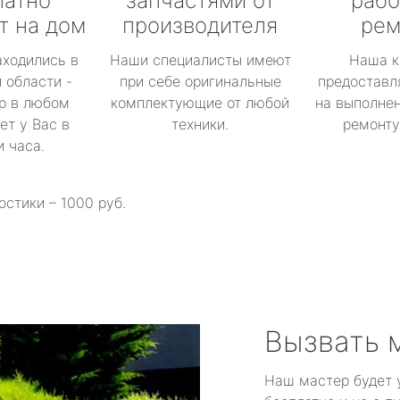
латно
запчастями от
рабо
т на дом
производителя
рем
аходились в
Наши специалисты имеют
Наша к
 области -
при себе оригинальные
предоставл
р в любом
комплектующие от любой
на выполнен
ет у Вас в
техники.
ремонту 
и часа.
остики – 1000 руб.
Вызвать 
Наш мастер будет 