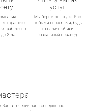
ты по
оплата наших
онту
услуг
омпания
Мы берем оплату от Вас
яет гарантию
любыми способами, будь
ые работы по
то наличный или
до 2 лет.
безналиный перевод.
мастера
у Вас в течении часа совершенно