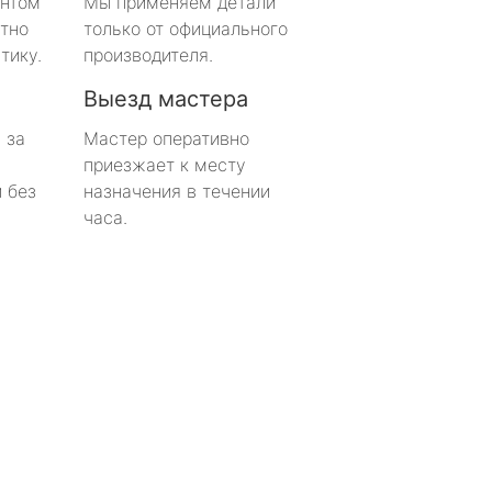
онтом
Мы применяем детали
тно
только от официального
тику.
производителя.
Выезд мастера
 за
Мастер оперативно
приезжает к месту
 без
назначения в течении
часа.