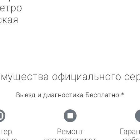
етро
ская
мущества официального се
Выезд и диагностика Бесплатно!*
тер
Ремонт
Гаран