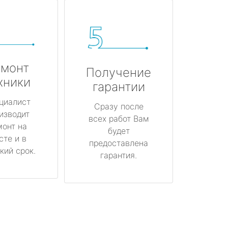
монт
Получение
хники
гарантии
циалист
Сразу после
изводит
всех работ Вам
монт на
будет
сте и в
предоставлена
кий срок.
гарантия.