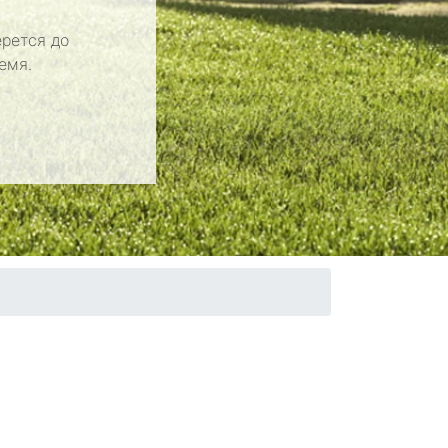
рется до
емя.