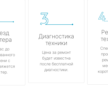
Ре
езд
Диагностика
те
тера
техники
Спе
ас до
Цена за ремонт
про
ованного
будет известна
ре
ени с
после бесплатной
ме
вяжется
диагностики.
корот
тер.