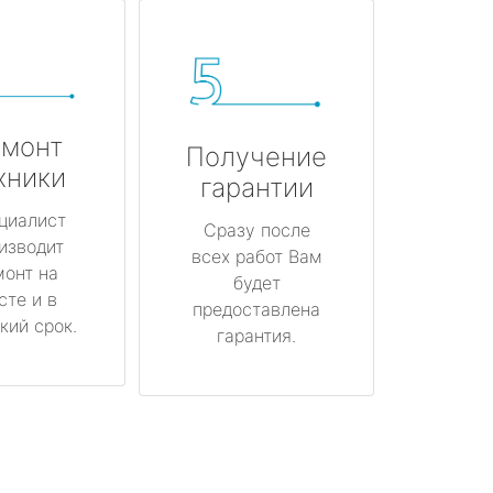
монт
Получение
хники
гарантии
циалист
Сразу после
изводит
всех работ Вам
монт на
будет
сте и в
предоставлена
кий срок.
гарантия.