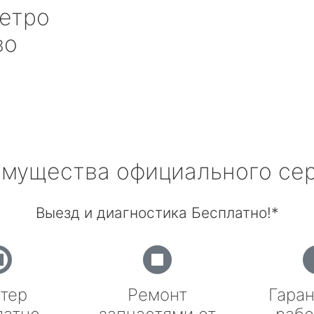
етро
во
мущества официального се
Выезд и диагностика Бесплатно!*
тер
Ремонт
Гаран