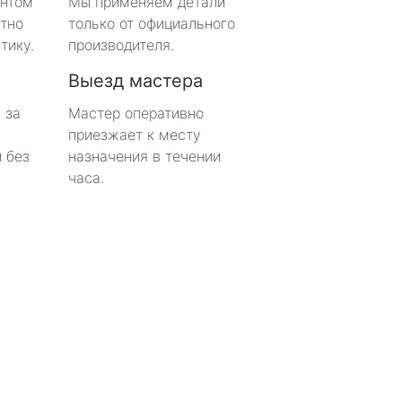
онтом
Мы применяем детали
тно
только от официального
тику.
производителя.
Выезд мастера
 за
Мастер оперативно
приезжает к месту
 без
назначения в течении
часа.