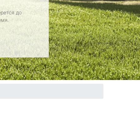
рется до
емя.