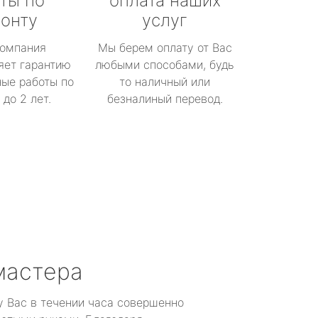
ты по
оплата наших
онту
услуг
омпания
Мы берем оплату от Вас
яет гарантию
любыми способами, будь
ые работы по
то наличный или
до 2 лет.
безналиный перевод.
мастера
у Вас в течении часа совершенно