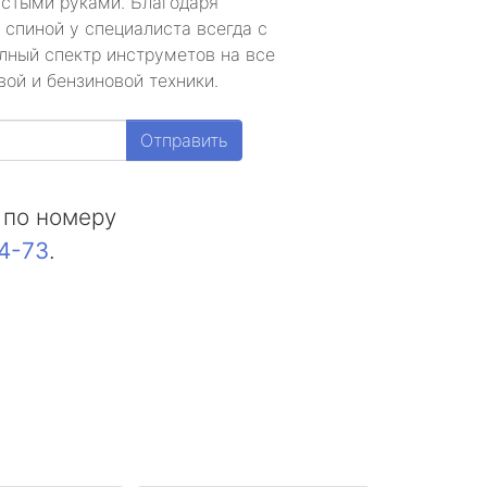
устыми руками. Благодаря
 спиной у специалиста всегда с
лный спектр инструметов на все
ой и бензиновой техники.
Отправить
 по номеру
44-73
.