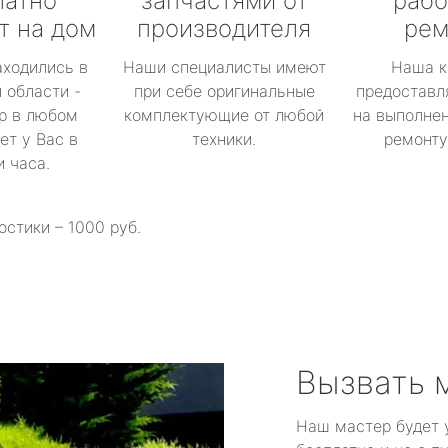
латно
запчастями от
рабо
т на дом
производителя
рем
аходились в
Наши специалисты имеют
Наша к
 области -
при себе оригинальные
предоставл
р в любом
комплектующие от любой
на выполнен
ет у Вас в
техники.
ремонту 
и часа.
остики – 1000 руб.
Вызвать 
Наш мастер будет 