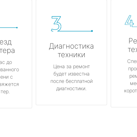
Ре
езд
Диагностика
те
тера
техники
Спе
ас до
Цена за ремонт
про
ованного
будет известна
ре
ени с
после бесплатной
ме
вяжется
диагностики.
корот
тер.