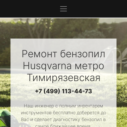
Ремонт бензопил
Husqvarna
метро
Тимирязевская
+7 (499) 113-44-73
Наш инженер с полным инвентарем
инструментов бесплатно доберется до
Вас и сделает диагностику бензопил в
самое ближайшее время.