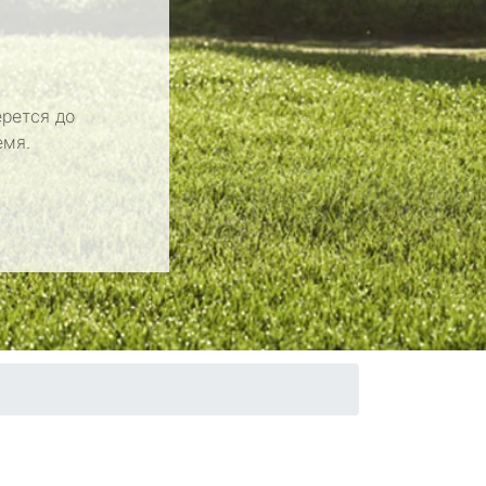
рется до
емя.