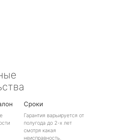
ные
ьства
алон
Сроки
е
Гарантия варьируется от
ости
полугода до 2-х лет
смотря какая
неисправность.