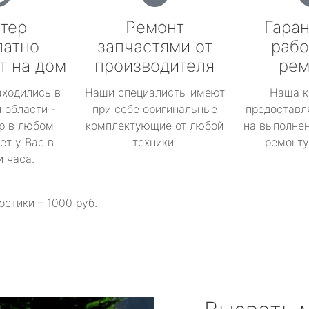
тер
Ремонт
Гаран
латно
запчастями от
рабо
т на дом
производителя
рем
аходились в
Наши специалисты имеют
Наша к
 области -
при себе оригинальные
предоставл
р в любом
комплектующие от любой
на выполнен
ет у Вас в
техники.
ремонту 
и часа.
остики – 1000 руб.