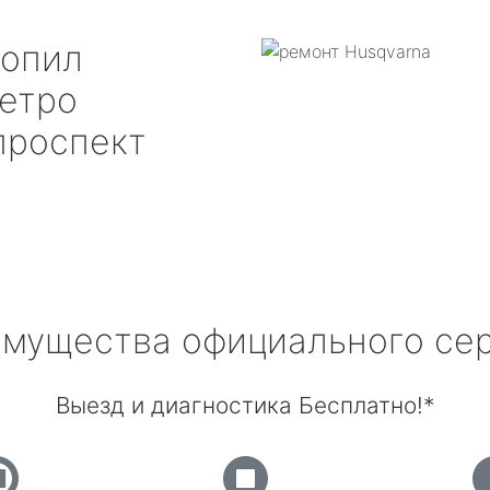
зопил
етро
проспект
мущества официального се
Выезд и диагностика Бесплатно!*