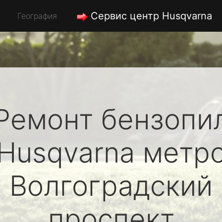
Сервис центр Husqvarna
География
Ремонт бензопи
Husqvarna
метр
Волгоградский
проспект