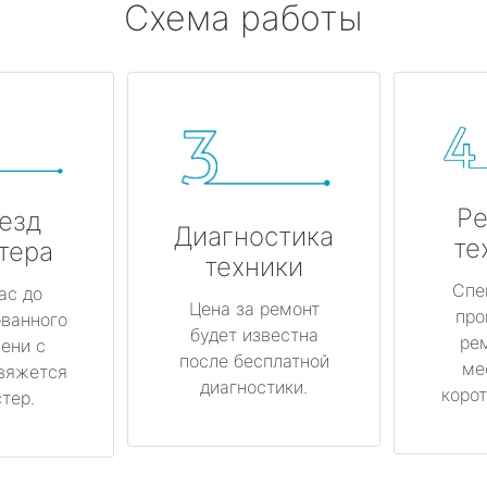
Схема работы
Ре
езд
Диагностика
те
тера
техники
Спе
ас до
Цена за ремонт
про
ованного
будет известна
ре
ени с
после бесплатной
ме
вяжется
диагностики.
корот
тер.