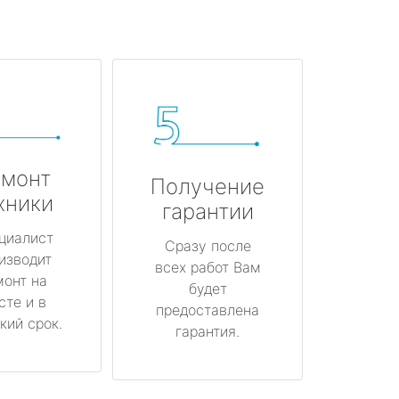
монт
Получение
хники
гарантии
циалист
Сразу после
изводит
всех работ Вам
монт на
будет
сте и в
предоставлена
кий срок.
гарантия.