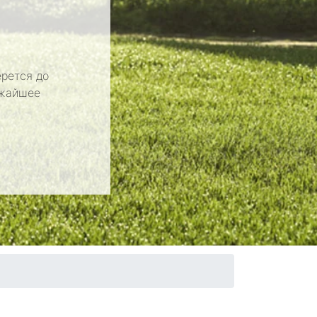
рется до
ижайшее