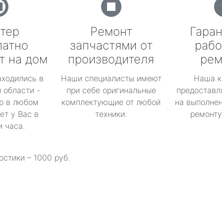
тер
Ремонт
Гаран
латно
запчастями от
рабо
т на дом
производителя
рем
аходились в
Наши специалисты имеют
Наша к
 области -
при себе оригинальные
предоставл
р в любом
комплектующие от любой
на выполнен
ет у Вас в
техники.
ремонту 
и часа.
остики – 1000 руб.