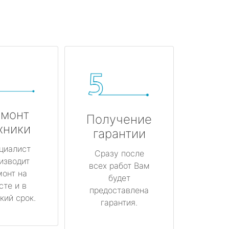
монт
Получение
хники
гарантии
циалист
Сразу после
изводит
всех работ Вам
монт на
будет
сте и в
предоставлена
кий срок.
гарантия.