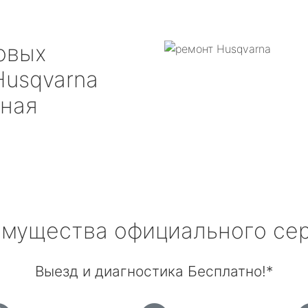
овых
Husqvarna
бная
мущества официального се
Выезд и диагностика Бесплатно!*