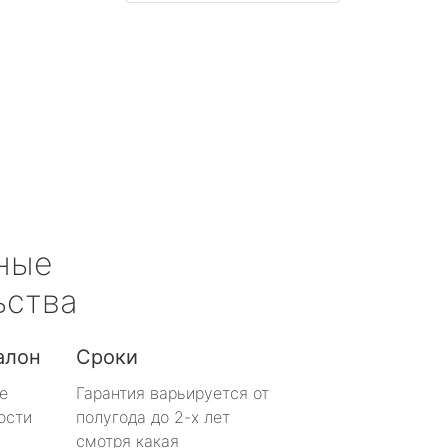
ные
ьства
алон
Сроки
е
Гарантия варьируется от
ости
полугода до 2-х лет
смотря какая