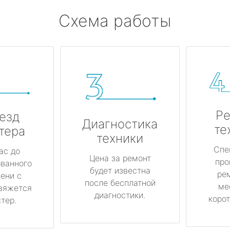
Схема работы
Ре
езд
Диагностика
те
тера
техники
Спе
ас до
Цена за ремонт
про
ованного
будет известна
ре
ени с
после бесплатной
ме
вяжется
диагностики.
корот
тер.